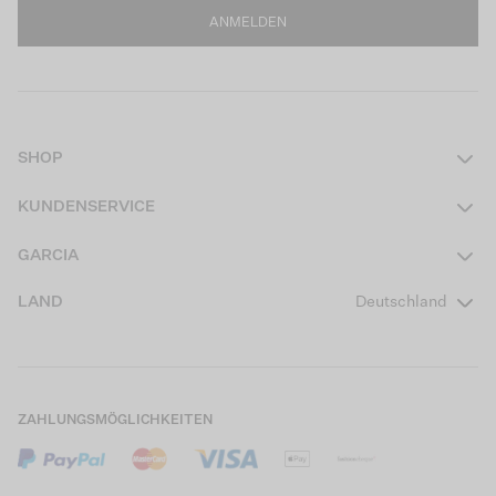
ANMELDEN
SHOP
Damen
KUNDENSERVICE
Herren
Kontakt
GARCIA
Mädchen Teens
FAQ
Über uns
LAND
Deutschland
Jungen Teens
Aktionsbedingungen
Garcia Stories
Mädchen Kids
Versand
Our Responsible Journey
Jungen Kids
Rücksendung
Store Locator
ZAHLUNGSMÖGLICHKEITEN
Sale
Cookies
Careers
Mein Konto
B2B Kontaktinformationen