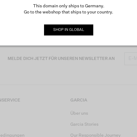
This domain only ships to Germany.
Go to the webshop that ships to your country.
SHOP IN
GLOBAL
MELDE DICH JETZT FÜR UNSEREN NEWSLETTER AN
SERVICE
GARCIA
Über uns
Garcia Stories
bedingungen
Our Responsible Journey