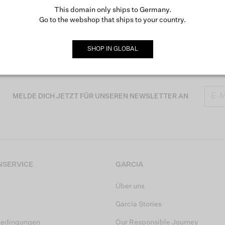
This domain only ships to Germany.
Go to the webshop that ships to your country.
SHOP IN
GLOBAL
MELDE DICH JETZT FÜR UNSEREN NEWSLETTER AN
SERVICE
GARCIA
Über uns
Garcia Stories
bedingungen
Our Responsible Journey