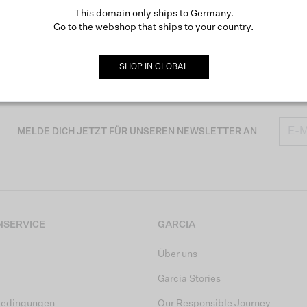
This domain only ships to Germany.
Go to the webshop that ships to your country.
SHOP IN
GLOBAL
MELDE DICH JETZT FÜR UNSEREN NEWSLETTER AN
SERVICE
GARCIA
Über uns
Garcia Stories
bedingungen
Our Responsible Journey