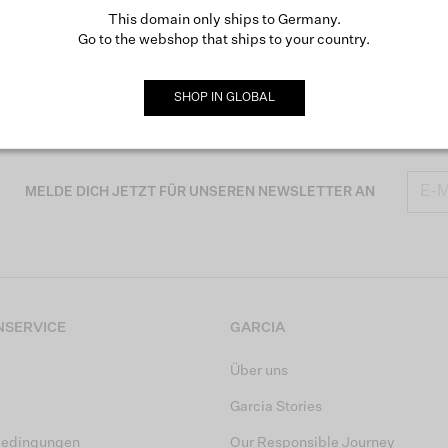
This domain only ships to Germany.
Go to the webshop that ships to your country.
SHOP IN
GLOBAL
MELDE DICH JETZT FÜR UNSEREN NEWSLETTER AN
SERVICE
GARCIA
Über uns
Garcia Stories
bedingungen
Our Responsible Journey