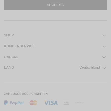
ANMELDEN
SHOP
Damen
KUNDENSERVICE
Herren
Kontakt
GARCIA
Mädchen Teens
FAQ
Über uns
LAND
Deutschland
Jungen Teens
Aktionsbedingungen
Garcia Stories
Mädchen Kids
Versand
Our Responsible Journey
Jungen Kids
Rücksendung
Store Locator
ZAHLUNGSMÖGLICHKEITEN
Sale
Cookies
Careers
Mein Konto
B2B Kontaktinformationen