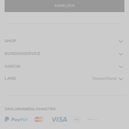
ANMELDEN
SHOP
Damen
KUNDENSERVICE
Herren
Kontakt
GARCIA
Mädchen Teens
FAQ
Über uns
LAND
Deutschland
Jungen Teens
Aktionsbedingungen
Garcia Stories
Mädchen Kids
Versand
Our Responsible Journey
Jungen Kids
Rücksendung
Store Locator
ZAHLUNGSMÖGLICHKEITEN
Sale
Cookies
Careers
Mein Konto
B2B Kontaktinformationen