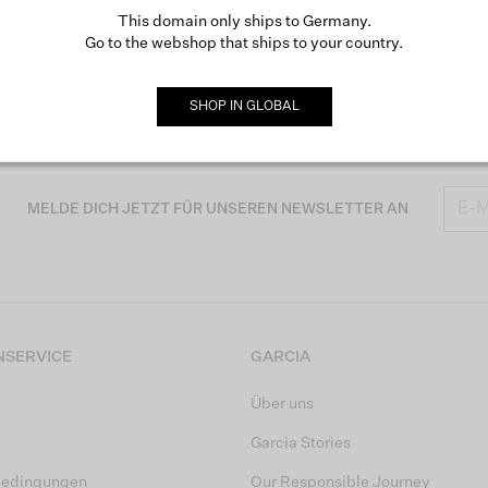
This domain only ships to Germany.
Go to the webshop that ships to your country.
SHOP IN
GLOBAL
MELDE DICH JETZT FÜR UNSEREN NEWSLETTER AN
SERVICE
GARCIA
Über uns
Garcia Stories
bedingungen
Our Responsible Journey