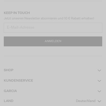
KEEP IN TOUCH
Jetzt unseren Newsletter abonnieren und 10 € Rabatt erhalten!
ANMELDEN
SHOP
Damen
KUNDENSERVICE
Herren
Kontakt
GARCIA
Mädchen Teens
FAQ
Über uns
LAND
Deutschland
Jungen Teens
Aktionsbedingungen