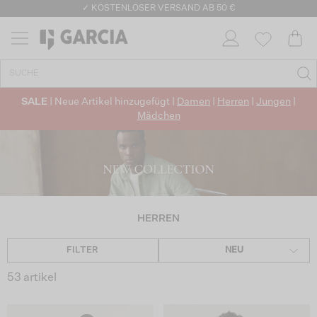
✓ KOSTENLOSER VERSAND AB 50 €
✓ CO2-NEUTRALEN VERSAND
SALE
| Neue Artikel hinzugefügt |
Damen
|
Herren
|
Jungen
|
Mädchen
HERREN
FILTER
NEU
53 artikel