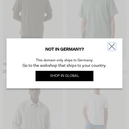
NOT IN GERMANY?
This domain only ships to Germany.
Olivgrünes T-Shirt
Mintgrünes T-Shirt
Go to the webshop that ships to your country.
29,99 €
29,99 €
SHOP IN
GLOBAL