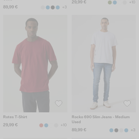
29,99 €
+10
89,99 €
+3
Rotes T-Shirt
Rocko 690 Slim Jeans - Medium
Used
29,99 €
+10
89,99 €
+3