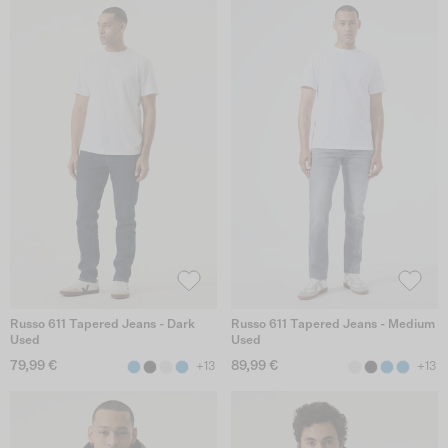
Russo 611 Tapered Jeans - Dark
Russo 611 Tapered Jeans - Medium
Used
Used
79,99 €
89,99 €
+13
+13