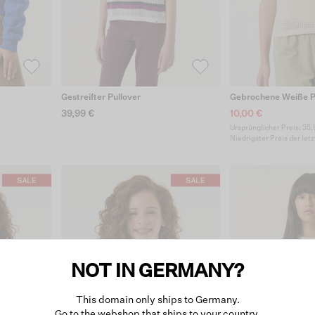
Gestreifter Pullover
Gebrochene Weiße P
39,99 €
10,00 €
Ursprünglicher Preis: 35,
Niedrigster Preis der let
NOT IN GERMANY?
This domain only ships to Germany.
Go to the webshop that ships to your country.