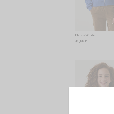
Blaues Weste
49,99 €