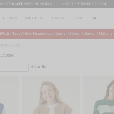
 KOSTENLOSER VERSAND AB 50 €
✓ CO2-NEUTRALEN VERSAND
HERREN
MÄDCHEN
JUNGEN
JEANS
SALE
SALE
| Neue Artikel hinzugefügt |
Damen
|
Herren
|
Jungen
|
Mädche
TRICKJACKEN
KJACKEN
45 artikel