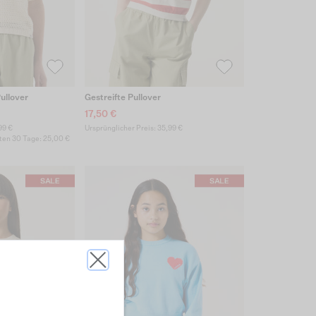
ullover
Gestreifte Pullover
17,50 €
99 €
Ursprünglicher Preis: 35,99 €
zten 30 Tage: 25,00 €