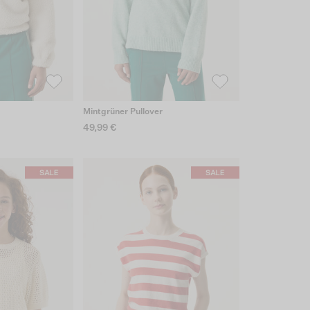
Mintgrüner Pullover
49,99 €