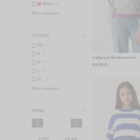
Rosa
(
4
)
Mehr anzeigen...
GRÖSSE
XS
(
1
)
S
(
1
)
Hellgraue Bomberweste
M
(
1
)
49,99 €
L
(
1
)
XL
(
1
)
Mehr anzeigen...
PREIS