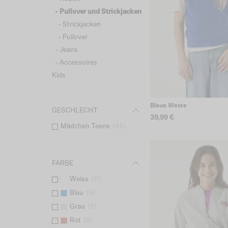
- Pullover und Strickjacken
- Strickjacken
- Pullover
- Jeans
- Accessoires
Kids
Blaue Weste
GESCHLECHT
39,99 €
Mädchen Teens
(
45
)
FARBE
Weiss
(
11
)
Blau
(
9
)
Grau
(
5
)
Rot
(
5
)