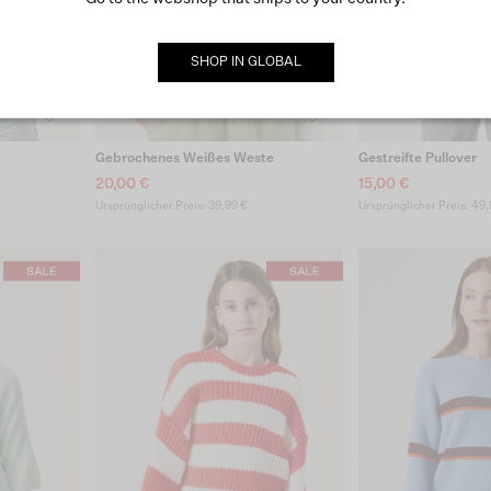
SHOP IN
GLOBAL
Gebrochenes Weißes Weste
Gestreifte Pullover
20,00 €
15,00 €
Ursprünglicher Preis: 39,99 €
Ursprünglicher Preis: 49,