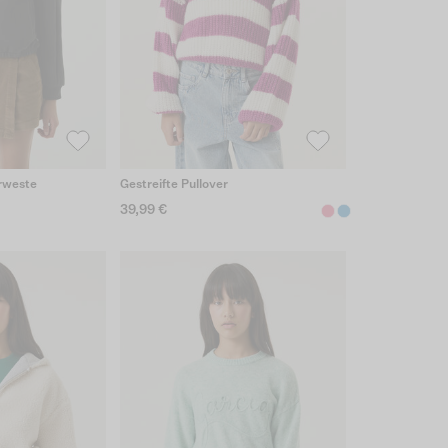
rweste
Gestreifte Pullover
39,99 €