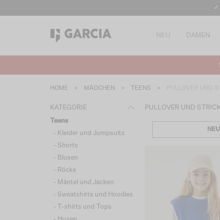
✓
NEU
DAMEN
HOME
>
MÄDCHEN
>
TEENS
>
PULLOVER UND S
KATEGORIE
PULLOVER UND STRIC
Teens
NEU
- Kleider und Jumpsuits
- Shorts
- Blusen
- Röcke
- Mäntel und Jacken
- Sweatshirts und Hoodies
- T-shirts und Tops
- Hosen