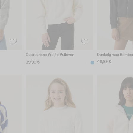
Gebrochene Weiße Pullover
Dunkelgraue Bombe
49,99 €
39,99 €