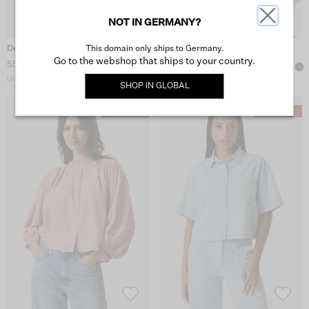
NOT IN GERMANY?
This domain only ships to Germany.
Denim-Bluse - Hell Used
Rote Bluse
Go to the webshop that ships to your country.
55,00 €
40,00 €
Ursprünglicher Preis: 79,99 €
Ursprünglicher Preis: 59,99 €
SHOP IN
GLOBAL