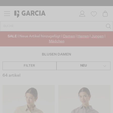
✓ KOSTENLOSER VERSAND AB 50 €
✓ CO2-NEUTRALEN VERSAND
SALE
| Neue Artikel hinzugefügt |
Damen
|
Herren
|
Jungen
|
Mädchen
BLUSEN DAMEN
FILTER
NEU
64 artikel