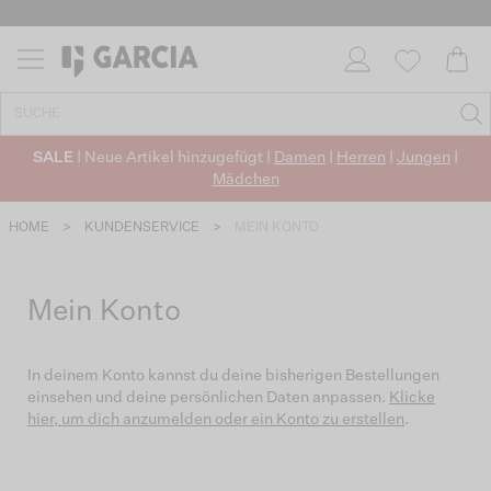
SALE
| Neue Artikel hinzugefügt |
Damen
|
Herren
|
Jungen
|
Mädchen
HOME
>
KUNDENSERVICE
>
MEIN KONTO
Mein Konto
In deinem Konto kannst du deine bisherigen Bestellungen
einsehen und deine persönlichen Daten anpassen.
Klicke
hier, um dich anzumelden oder ein Konto zu erstellen
.