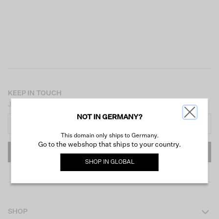
KEEP IN TOUCH
Jetzt unseren Newsletter abonnieren und 10 € Rabatt erhalten!
NOT IN GERMANY?
This domain only ships to Germany.
Go to the webshop that ships to your country.
ANMELDEN
SHOP IN
GLOBAL
SHOP