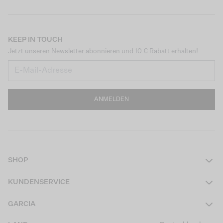
KEEP IN TOUCH
Jetzt unseren Newsletter abonnieren und 10 € Rabatt erhalten!
ANMELDEN
SHOP
Damen
KUNDENSERVICE
Herren
Kontakt
GARCIA
Mädchen Teens
FAQ
Über uns