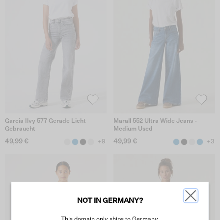
Garcia Ilvy 577 Gerade Licht
Marall 552 Ultra Wide Jeans -
Gebraucht
Medium Used
49,99 €
49,99 €
+9
+3
NOT IN GERMANY?
This domain only ships to Germany.