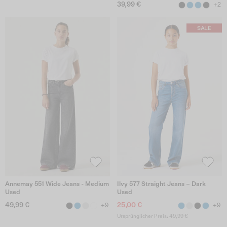
39,99 €
+2
Annemay 551 Wide Jeans - Medium
Ilvy 577 Straight Jeans – Dark
Used
Used
49,99 €
25,00 €
+9
+9
Ursprünglicher Preis: 49,99 €