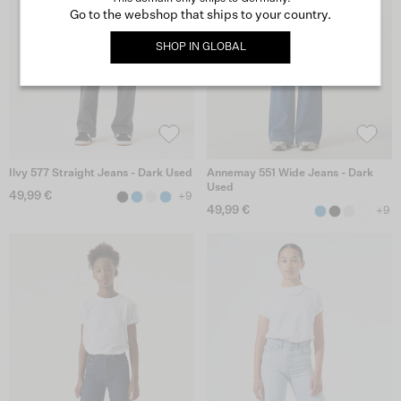
Go to the webshop that ships to your country.
SHOP IN
GLOBAL
Ilvy 577 Straight Jeans - Dark Used
Annemay 551 Wide Jeans - Dark
Used
49,99 €
+9
49,99 €
+9