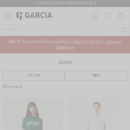
✓ KOSTENLOSER VERSAND AB 50 €
✓ CO2-NEUTRALEN VERSAND
SALE
| Neue Artikel hinzugefügt |
Damen
|
Herren
|
Jungen
|
Mädchen
JEANS
FILTER
NEU
61 artikel