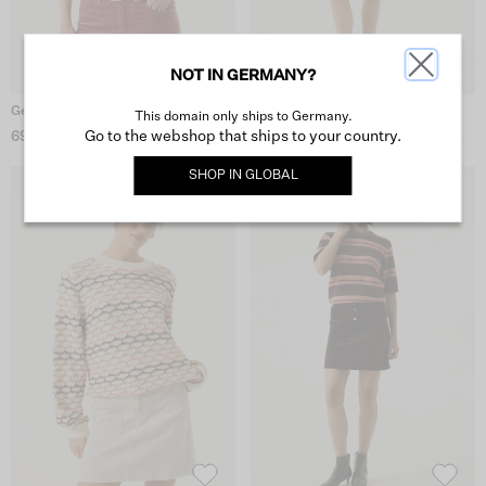
NOT IN GERMANY?
Gebrochene Weiße Pullover
Braunes Corduroykleid
This domain only ships to Germany.
Go to the webshop that ships to your country.
69,99 €
79,99 €
SHOP IN
GLOBAL