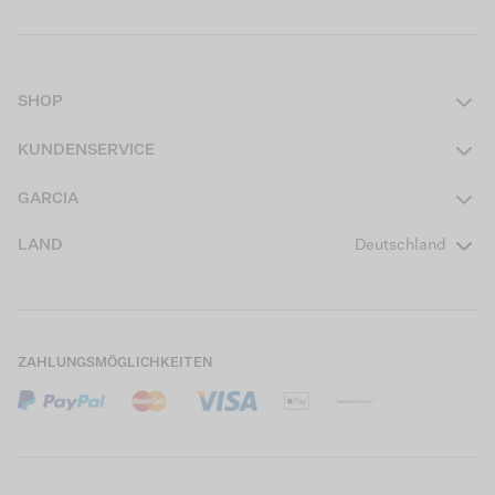
SHOP
Damen
KUNDENSERVICE
Herren
Kontakt
GARCIA
Mädchen Teens
FAQ
Über uns
LAND
Deutschland
Jungen Teens
Aktionsbedingungen
Garcia Stories
Mädchen Kids
Versand
Our Responsible Journey
Jungen Kids
Rücksendung
Store Locator
ZAHLUNGSMÖGLICHKEITEN
Sale
Cookies
Careers
Mein Konto
B2B Kontaktinformationen
Größentabellen
B2B Portal