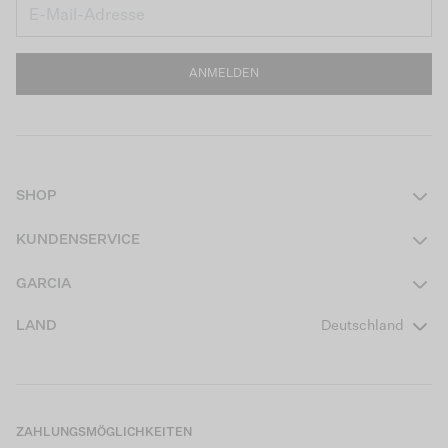
ANMELDEN
SHOP
Damen
KUNDENSERVICE
Herren
Kontakt
GARCIA
Mädchen Teens
FAQ
Über uns
LAND
Deutschland
Jungen Teens
Aktionsbedingungen
Garcia Stories
Mädchen Kids
Versand
Our Responsible Journey
Jungen Kids
Rücksendung
Store Locator
ZAHLUNGSMÖGLICHKEITEN
Sale