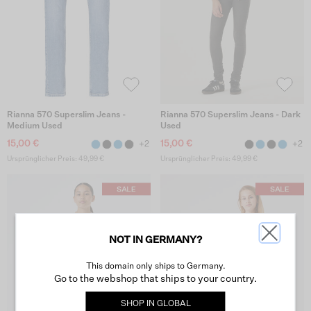
Rianna 570 Superslim Jeans -
Rianna 570 Superslim Jeans - Dark
Medium Used
Used
15,00 €
15,00 €
+2
+2
Ursprünglicher Preis: 49,99 €
Ursprünglicher Preis: 49,99 €
NOT IN GERMANY?
This domain only ships to Germany.
Go to the webshop that ships to your country.
SHOP IN
GLOBAL