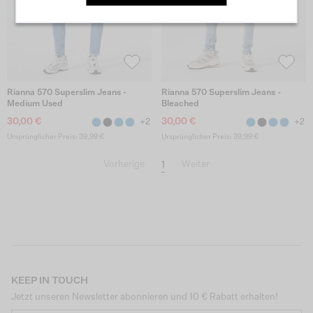
Rianna 570 Superslim Jeans -
Rianna 570 Superslim Jeans -
Medium Used
Bleached
30,00 €
30,00 €
+2
+2
Ursprünglicher Preis: 39,99 €
Ursprünglicher Preis: 39,99 €
1
Vorherige
Weiter
KEEP IN TOUCH
Jetzt unseren Newsletter abonnieren und 10 € Rabatt erhalten!