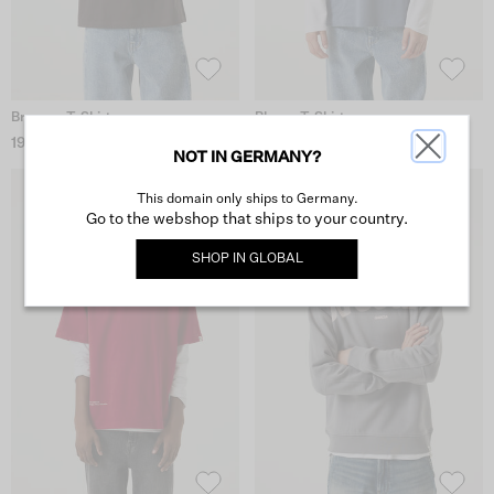
Braunes T-Shirt
Blaues T-Shirt
19,99 €
29,99 €
NOT IN GERMANY?
This domain only ships to Germany.
Go to the webshop that ships to your country.
SHOP IN
GLOBAL