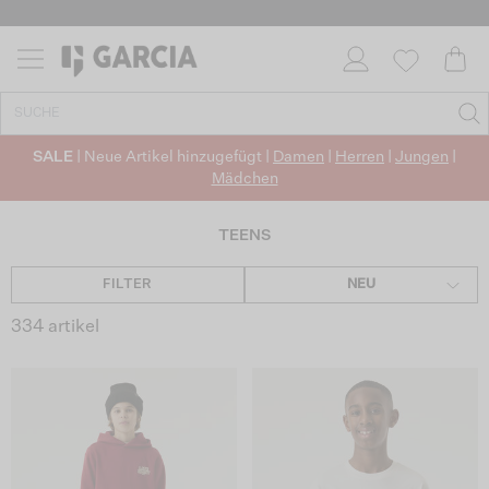
✓ KOSTENLOSER VERSAND AB 50 €
✓ CO2-NEUTRALEN VERSAND
SALE
| Neue Artikel hinzugefügt |
Damen
|
Herren
|
Jungen
|
Mädchen
TEENS
FILTER
NEU
334 artikel