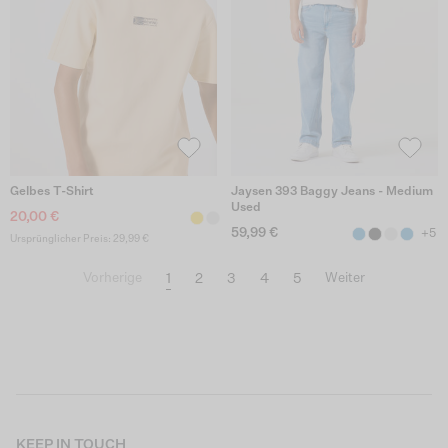
Gelbes T-Shirt
Jaysen 393 Baggy Jeans - Medium
Used
20,00 €
59,99 €
+5
Ursprünglicher Preis: 29,99 €
1
2
3
4
5
Vorherige
Weiter
KEEP IN TOUCH