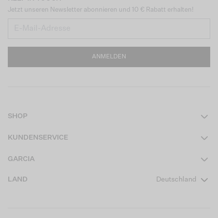
Jetzt unseren Newsletter abonnieren und 10 € Rabatt erhalten!
ANMELDEN
SHOP
Damen
KUNDENSERVICE
Herren
Kontakt
GARCIA
Mädchen Teens
FAQ
Über uns
LAND
Deutschland
Jungen Teens
Aktionsbedingungen
Garcia Stories
Mädchen Kids
Versand
Our Responsible Journey