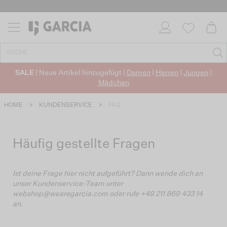
SALE
| Neue Artikel hinzugefügt |
Damen
|
Herren
|
Jungen
|
Mädchen
HOME
>
KUNDENSERVICE
>
FAQ
Häufig gestellte Fragen
Ist deine Frage hier nicht aufgeführt? Dann wende dich an
unser Kundenservice-Team unter
webshop@wearegarcia.com oder rufe +49 211 869 433 14
an.