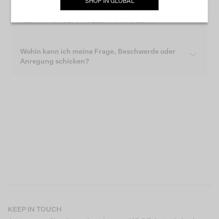
SHOP IN
GLOBAL
Wie kann ich über die neuesten Garcia-
Nachrichten auf dem Laufenden bleiben?
Wohin kann ich meine Frage, Beschwerde oder
Anregung schicken?
KEEP IN TOUCH