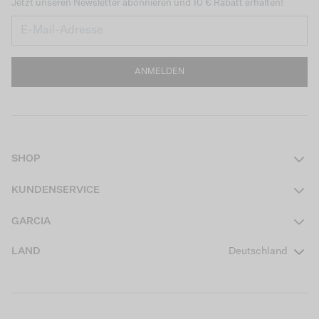
Jetzt unseren Newsletter abonnieren und 10 € Rabatt erhalten!
ANMELDEN
SHOP
Damen
KUNDENSERVICE
Herren
Kontakt
GARCIA
Mädchen Teens
FAQ
Über uns
LAND
Deutschland
Jungen Teens
Aktionsbedingungen
Garcia Stories
Mädchen Kids
Versand
Our Responsible Journey
Jungen Kids
Rücksendung