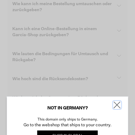
Wie kann ich meine Bestellung umtauschen oder
zurückgeben?
Kann ich eine Online-Bestellung in einem
Garcia-Shop zurückgeben?
Wie lauten die Bedingungen für Umtausch und
Rückgabe?
Wie hoch sind die Rücksendekosten?
Wie kann ich den Status meiner Rücksendung
überprüfen?
NOT IN GERMANY?
This domain only ships to Germany.
Wie lauten Ihre Aktionsbedingungen?
Go to the webshop that ships to your country.