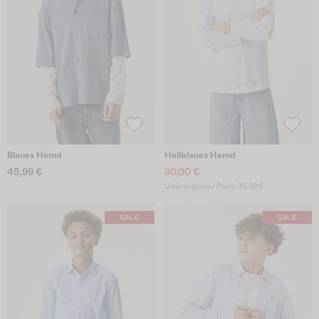
Blaues Hemd
Hellblaues Hemd
45,99 €
30,00 €
Ursprünglicher Preis: 39,99 €