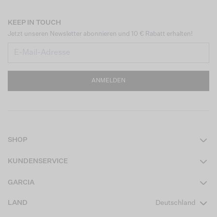
KEEP IN TOUCH
Jetzt unseren Newsletter abonnieren und 10 € Rabatt erhalten!
ANMELDEN
SHOP
Damen
KUNDENSERVICE
Herren
Kontakt
GARCIA
Mädchen Teens
FAQ
Über uns
LAND
Deutschland
Jungen Teens
Aktionsbedingungen
Garcia Stories