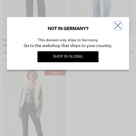
NOT IN GERMANY?
This domain only ships to Germany.
Celia 251 Regular Straight - Dark
Celia 251 Regular Straight Jeans -
Used
Mittel Used
Go to the webshop that ships to your country.
40,00 €
55,00 €
+2
+2
SHOP IN
GLOBAL
Ursprünglicher Preis: 79,99 €
Ursprünglicher Preis: 79,99 €