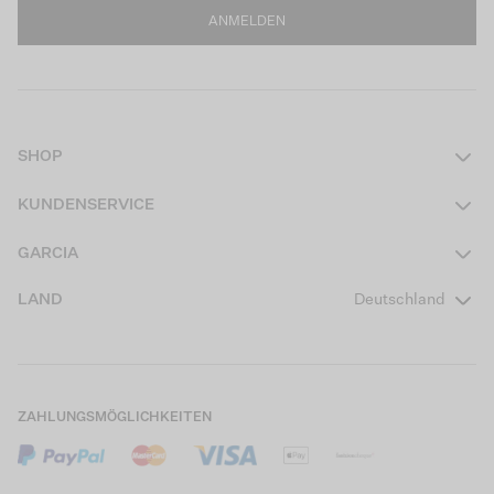
ANMELDEN
SHOP
Damen
KUNDENSERVICE
Herren
Kontakt
GARCIA
Mädchen Teens
FAQ
Über uns
LAND
Deutschland
Jungen Teens
Aktionsbedingungen
Garcia Stories
Mädchen Kids
Versand
Our Responsible Journey
Jungen Kids
Rücksendung
Store Locator
ZAHLUNGSMÖGLICHKEITEN
Sale
Cookies
Careers
Mein Konto
B2B Kontaktinformationen