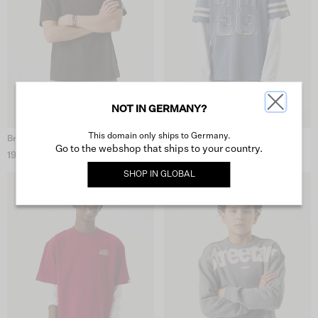
NOT IN GERMANY?
This domain only ships to Germany.
Braunes T-Shirt
Blaues T-Shirt
Go to the webshop that ships to your country.
19,99 €
29,99 €
SHOP IN
GLOBAL