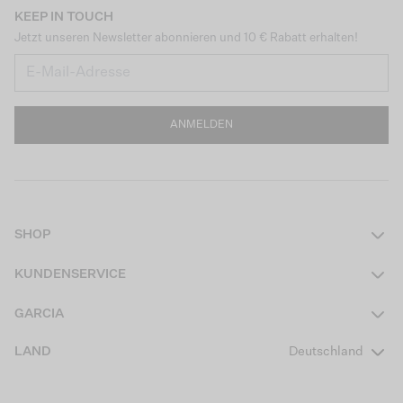
KEEP IN TOUCH
Jetzt unseren Newsletter abonnieren und 10 € Rabatt erhalten!
ANMELDEN
SHOP
Damen
KUNDENSERVICE
Herren
Kontakt
GARCIA
Mädchen Teens
FAQ
Über uns
LAND
Deutschland
Jungen Teens
Aktionsbedingungen
Garcia Stories
Mädchen Kids
Versand