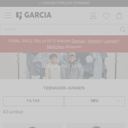
✓ CO2-NEUTRALEN VERSAND
FINAL SALE | Bis zu 50 % Rabatt!
Damen
|
Herren
|
Jungen
|
Mädchen
shoppen
TEENAGER-JUNGEN
FILTER
NEU
43 artikel