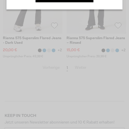
Rianna 575 Superslim Flared Jeans
Rianna 575 Superslim Flared Jeans
- Dark Used
– Rinsed
20,00 €
15,00 €
+2
+2
Ursprünglicher Preis: 49,99 €
Ursprünglicher Preis: 39,99 €
1
Vorherige
Weiter
KEEP IN TOUCH
Jetzt unseren Newsletter abonnieren und 10 € Rabatt erhalten!