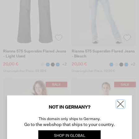
Rianna 575 Superslim Flared Jeans
Rianna 575 Superslim Flared Jeans
- Light Used
- Bleach
20,00 €
20,00 €
+2
+2
Ursprünglicher Preis: 49,99 €
Ursprünglicher Preis: 49,99 €
NOT IN GERMANY?
This domain only ships to Germany.
Go to the webshop that ships to your country.
SHOP IN
GLOBAL