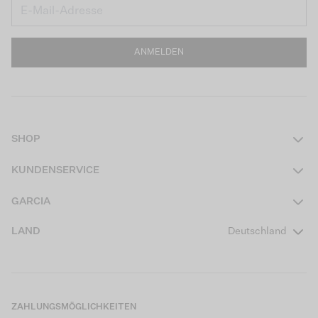
ANMELDEN
SHOP
Damen
KUNDENSERVICE
Herren
Kontakt
GARCIA
Mädchen Teens
FAQ
Über uns
LAND
Deutschland
Jungen Teens
Aktionsbedingungen
Garcia Stories
Mädchen Kids
Versand
Our Responsible Journey
Jungen Kids
Rücksendung
Store Locator
ZAHLUNGSMÖGLICHKEITEN
Sale