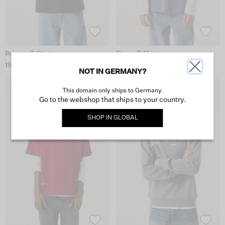
Braunes T-Shirt
Blaues T-Shirt
19,99 €
29,99 €
NOT IN GERMANY?
This domain only ships to Germany.
Go to the webshop that ships to your country.
SHOP IN
GLOBAL