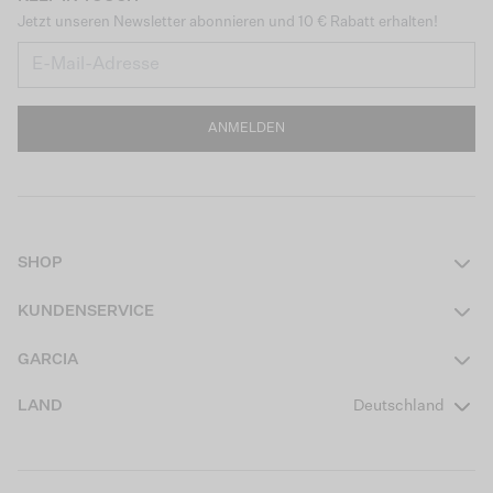
Jetzt unseren Newsletter abonnieren und 10 € Rabatt erhalten!
ANMELDEN
SHOP
Damen
KUNDENSERVICE
Herren
Kontakt
GARCIA
Mädchen Teens
FAQ
Über uns
LAND
Deutschland
Jungen Teens
Aktionsbedingungen
Garcia Stories
Mädchen Kids
Versand
Our Responsible Journey