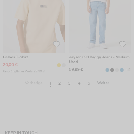
Gelbes T-Shirt
Jaysen 393 Baggy Jeans - Medium
Used
20,00 €
59,99 €
+5
Ursprünglicher Preis: 29,99 €
1
2
3
4
5
Vorherige
Weiter
KEEP IN TOUCH