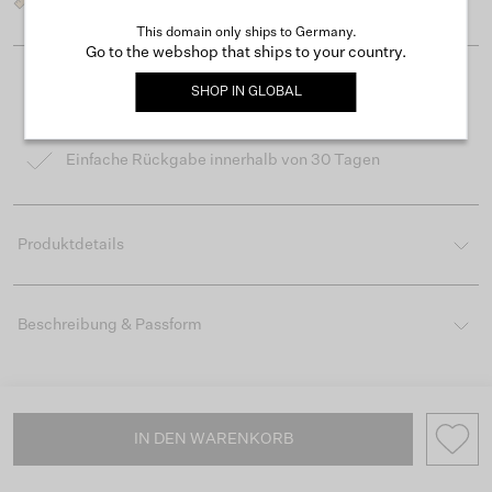
This domain only ships to Germany.
Go to the webshop that ships to your country.
Kostenloser Versand ab 50 €
SHOP IN
GLOBAL
Lieferzeit 3-4 Arbeitstagen
Einfache Rückgabe innerhalb von 30 Tagen
Produktdetails
Beschreibung & Passform
IN DEN WARENKORB