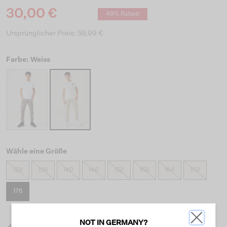
30,00 €
49% Rabatt
Ursprünglicher Preis: 59,99 €
Farbe: Weiss
Wähle eine Größe
128
134
140
146
152
158
164
170
176
NOT IN GERMANY?
Was ist meine Größe?