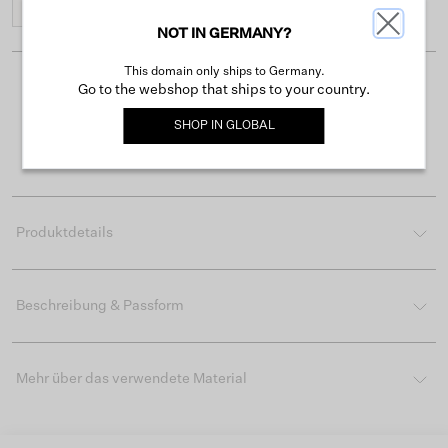
30
32
NOT IN GERMANY?
This domain only ships to Germany.
Go to the webshop that ships to your country.
Kostenloser Versand ab 50 €
Lieferzeit 3-4 Arbeitstagen
SHOP IN
GLOBAL
Einfache Rückgabe innerhalb von 30 Tagen
Produktdetails
Beschreibung & Passform
Mehr über das verwendete Material