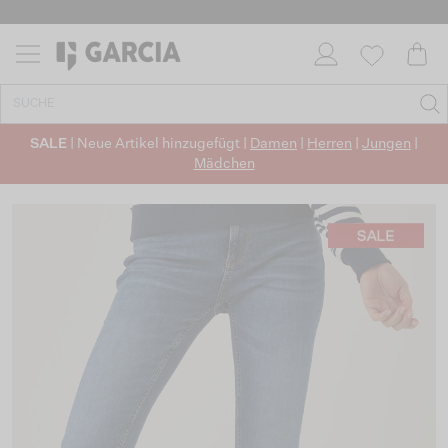
SALE
| Neue Artikel hinzugefügt |
Damen
|
Herren
|
Jungen
|
Mädchen