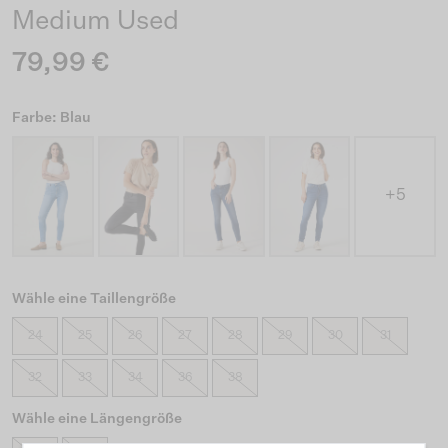
Medium Used
79,99 €
Farbe: Blau
+5
Wähle eine Taillengröße
24
25
26
27
28
29
30
31
32
33
34
36
38
Wähle eine Längengröße