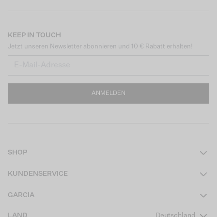
KEEP IN TOUCH
Jetzt unseren Newsletter abonnieren und 10 € Rabatt erhalten!
ANMELDEN
SHOP
Damen
KUNDENSERVICE
Herren
Kontakt
GARCIA
Mädchen Teens
FAQ
Über uns
LAND
Deutschland