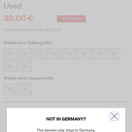
Used
30,00 €
66% Rabatt
Ursprünglicher Preis: 89,99 €
Wähle eine Taillengröße
25
26
27
28
29
30
31
32
33
34
Wähle eine Längengröße
30
32
Kostenloser Versand ab 50 €
NOT IN GERMANY?
Lieferzeit 3-4 Arbeitstagen
This domain only ships to Germany.