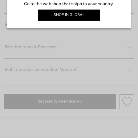
Einfache Rückgabe innerhalb von 30 Tagen
Go to the webshop that ships to your country.
SHOP IN
GLOBAL
Produktdetails
Beschreibung & Passform
Mehr über das verwendete Material
IN DEN WARENKORB