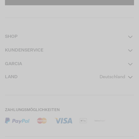
SHOP
Damen
KUNDENSERVICE
Herren
Kontakt
GARCIA
Mädchen Teens
FAQ
Über uns
LAND
Deutschland
Jungen Teens
Aktionsbedingungen
Garcia Stories
Mädchen Kids
Versand
Our Responsible Journey
Jungen Kids
Rücksendung
Store Locator
ZAHLUNGSMÖGLICHKEITEN
Sale
Cookies
Careers
Mein Konto
B2B Kontaktinformationen
Größentabellen