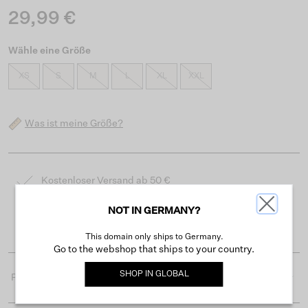
29,99 €
Wähle eine Größe
XS
S
M
L
XL
XXL
Was ist meine Größe?
Kostenloser Versand ab 50 €
Lieferzeit 3-4 Arbeitstagen
NOT IN GERMANY?
Einfache Rückgabe innerhalb von 30 Tagen
This domain only ships to Germany.
Go to the webshop that ships to your country.
SHOP IN
GLOBAL
Produktdetails