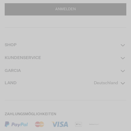
ANMELDEN
SHOP
Damen
KUNDENSERVICE
Herren
Kontakt
GARCIA
Mädchen Teens
FAQ
Über uns
LAND
Deutschland
Jungen Teens
Aktionsbedingungen
Garcia Stories
Mädchen Kids
Versand
Our Responsible Journey
Jungen Kids
Rücksendung
Store Locator
ZAHLUNGSMÖGLICHKEITEN
Sale
Cookies
Careers
Mein Konto