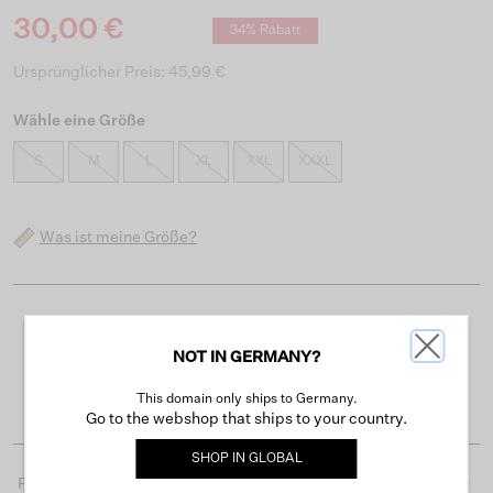
30,00 €
34% Rabatt
Ursprünglicher Preis: 45,99 €
Wähle eine Größe
S
M
L
XL
XXL
XXXL
Was ist meine Größe?
Kostenloser Versand ab 50 €
NOT IN GERMANY?
Lieferzeit 3-4 Arbeitstagen
Einfache Rückgabe innerhalb von 30 Tagen
This domain only ships to Germany.
Go to the webshop that ships to your country.
SHOP IN
GLOBAL
Produktdetails