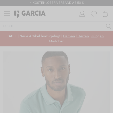
✓ KOSTENLOSER VERSAND AB 50 €
✓ CO2-NEUTRALEN VERSAND
SALE
| Neue Artikel hinzugefügt |
Damen
|
Herren
|
Jungen
|
Mädchen