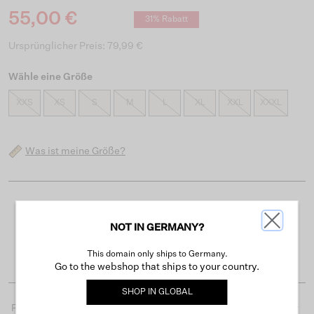
55,00 €
31% Rabatt
Ursprünglicher Preis: 79,99 €
Wähle eine Größe
XXS
XS
S
M
L
XL
XXL
XXXL
Was ist meine Größe?
Kostenloser Versand ab 50 €
NOT IN GERMANY?
Lieferzeit 3-4 Arbeitstagen
Einfache Rückgabe innerhalb von 30 Tagen
This domain only ships to Germany.
Go to the webshop that ships to your country.
SHOP IN
GLOBAL
Produktdetails