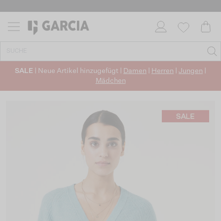
SALE
| Neue Artikel hinzugefügt |
Damen
|
Herren
|
Jungen
|
Mädchen