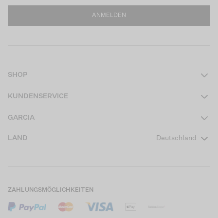
ANMELDEN
SHOP
Damen
KUNDENSERVICE
Herren
Kontakt
GARCIA
Mädchen Teens
FAQ
Über uns
LAND
Deutschland
Jungen Teens
Aktionsbedingungen
Garcia Stories
Mädchen Kids
Versand
Our Responsible Journey
Jungen Kids
Rücksendung
Store Locator
ZAHLUNGSMÖGLICHKEITEN
Sale
Cookies
Careers
Mein Konto