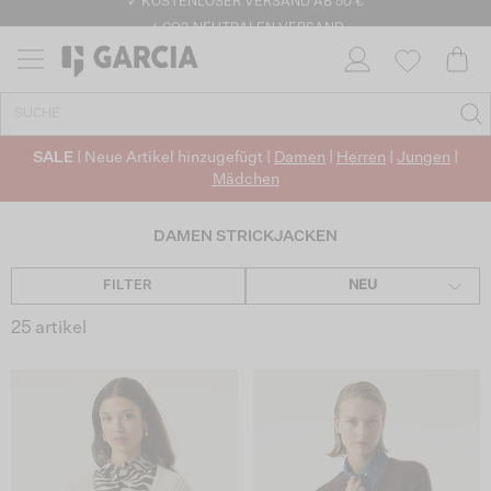
✓ KOSTENLOSER VERSAND AB 50 €
✓ CO2-NEUTRALEN VERSAND
SALE
| Neue Artikel hinzugefügt |
Damen
|
Herren
|
Jungen
|
Mädchen
DAMEN STRICKJACKEN
FILTER
NEU
25 artikel