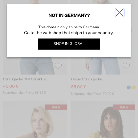
NOT IN GERMANY?
This domain only ships to Germany.
Go to the webshop that ships to your country.
SHOP IN
GLOBAL
Strickjacke Mit Struktur
Blaue Strickjacke
45,00 €
55,00 €
Ursprünglicher Preis: 89,99 €
Ursprünglicher Preis: 79,99 €