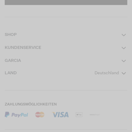
SHOP
Damen
KUNDENSERVICE
Herren
Kontakt
GARCIA
Mädchen Teens
FAQ
Über uns
LAND
Deutschland
Jungen Teens
Aktionsbedingungen
Garcia Stories
Mädchen Kids
Versand
Our Responsible Journey
Jungen Kids
Rücksendung
Store Locator
ZAHLUNGSMÖGLICHKEITEN
Sale
Cookies
Careers
Mein Konto
B2B Kontaktinformationen
Größentabellen