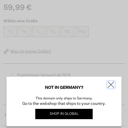
59,99 €
Wähle eine Größe
S
M
L
XL
XXL
XXXL
Was ist meine Größe?
Kostenloser Versand ab 50 €
Lieferzeit 3-4 Arbeitstagen
NOT IN GERMANY?
Einfache Rückgabe innerhalb von 30 Tagen
This domain only ships to Germany.
Go to the webshop that ships to your country.
SHOP IN
GLOBAL
Produktdetails