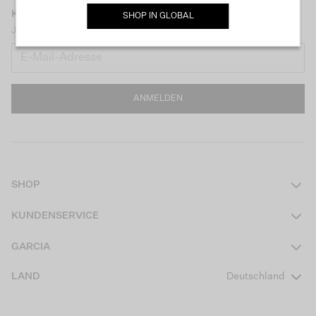
KEEP IN TOUCH
SHOP IN
GLOBAL
Jetzt unseren Newsletter abonnieren und 10 € Rabatt erhalten!
ANMELDEN
SHOP
Damen
KUNDENSERVICE
Herren
Kontakt
GARCIA
Mädchen Teens
FAQ
Über uns
LAND
Deutschland
Jungen Teens
Aktionsbedingungen
Garcia Stories
Mädchen Kids
Versand