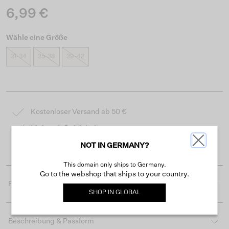
6,99 €
Wähle eine Größe
31-34
35-38
39-42
Kostenloser Versand ab 50 €
Lieferzeit 3-4 Arbeitstagen
Einfache Rückgabe innerhalb von 30 Tagen
NOT IN GERMANY?
This domain only ships to Germany.
Go to the webshop that ships to your country.
Produktdetails
SHOP IN
GLOBAL
Beschreibung & Passform