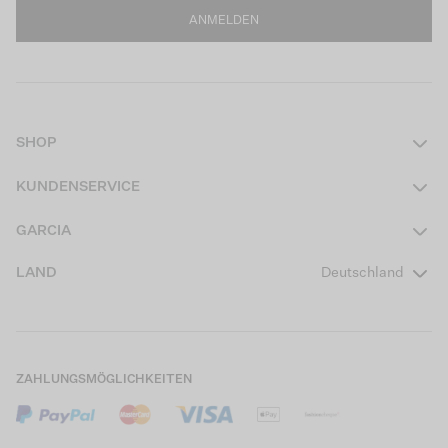
ANMELDEN
SHOP
Damen
KUNDENSERVICE
Herren
Kontakt
GARCIA
Mädchen Teens
FAQ
Über uns
LAND
Deutschland
Jungen Teens
Aktionsbedingungen
Garcia Stories
Mädchen Kids
Versand
Our Responsible Journey
Jungen Kids
Rücksendung
Store Locator
ZAHLUNGSMÖGLICHKEITEN
Sale
Cookies
Careers
Mein Konto
B2B Kontaktinformationen