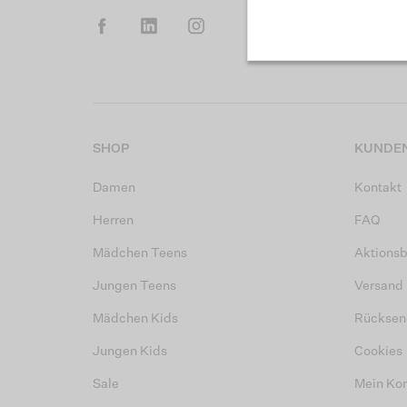
SHOP
KUNDEN
Damen
Kontakt
Herren
FAQ
Mädchen Teens
Aktions
Jungen Teens
Versand
Mädchen Kids
Rücksen
Jungen Kids
Cookies
Sale
Mein Ko