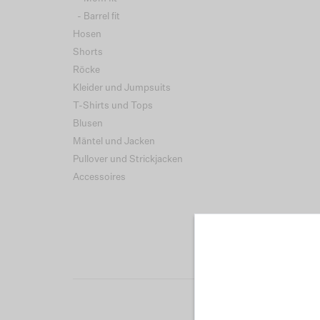
- Barrel fit
Hosen
Shorts
Röcke
Kleider und Jumpsuits
T-Shirts und Tops
Blusen
Mäntel und Jacken
Pullover und Strickjacken
Accessoires