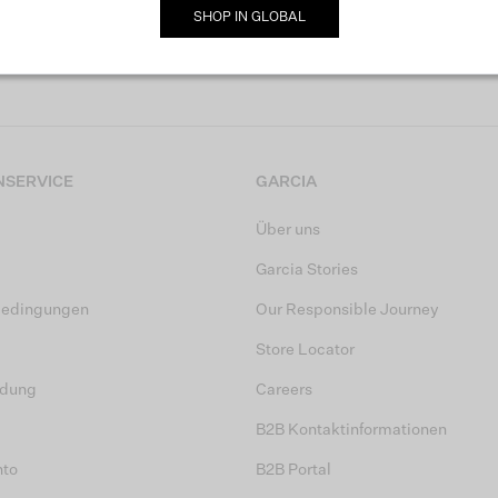
SHOP IN
GLOBAL
MELDE DICH JETZT FÜR UNSEREN NEWSLETTER AN
SERVICE
GARCIA
Über uns
Garcia Stories
bedingungen
Our Responsible Journey
Store Locator
dung
Careers
B2B Kontaktinformationen
nto
B2B Portal