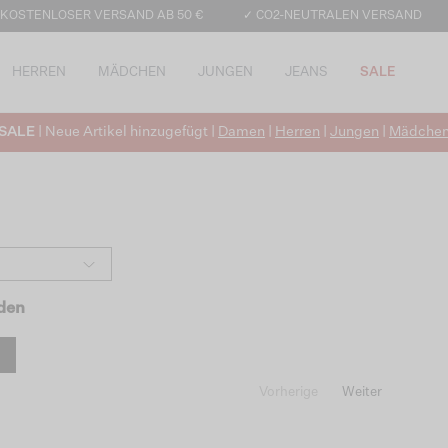
 KOSTENLOSER VERSAND AB 50 €
✓ CO2-NEUTRALEN VERSAND
HERREN
MÄDCHEN
JUNGEN
JEANS
SALE
SALE
| Neue Artikel hinzugefügt |
Damen
|
Herren
|
Jungen
|
Mädche
nden
Vorherige
Weiter