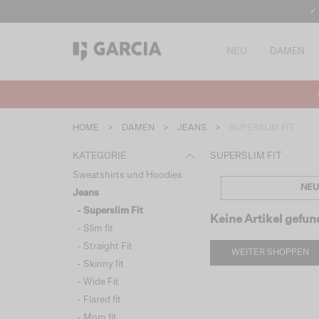
✓
NEU
DAMEN
HOME
>
DAMEN
>
JEANS
>
SUPERSLIM FIT
KATEGORIE
SUPERSLIM FIT
Sweatshirts und Hoodies
NEU
Jeans
- Superslim Fit
Keine Artikel gefu
- Slim fit
- Straight Fit
WEITER SHOPPEN
- Skinny fit
- Wide Fit
- Flared fit
- Mom fit