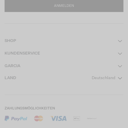
ANMELDEN
SHOP
Damen
KUNDENSERVICE
Herren
Kontakt
GARCIA
Mädchen Teens
FAQ
Über uns
LAND
Deutschland
Jungen Teens
Aktionsbedingungen
Garcia Stories
Mädchen Kids
Versand
Our Responsible Journey
Jungen Kids
Rücksendung
Store Locator
ZAHLUNGSMÖGLICHKEITEN
Sale
Cookies
Careers
Mein Konto
B2B Kontaktinformationen