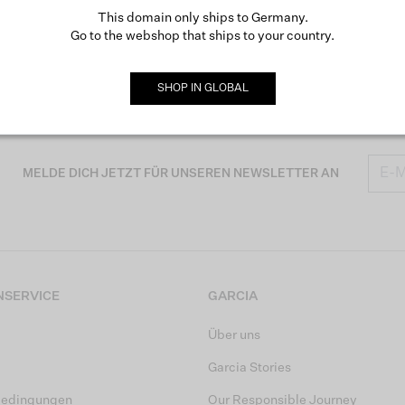
This domain only ships to Germany.
Go to the webshop that ships to your country.
SHOP IN
GLOBAL
MELDE DICH JETZT FÜR UNSEREN NEWSLETTER AN
SERVICE
GARCIA
Über uns
Garcia Stories
bedingungen
Our Responsible Journey