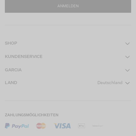
ANMELDEN
SHOP
Damen
KUNDENSERVICE
Herren
Kontakt
GARCIA
Mädchen Teens
FAQ
Über uns
LAND
Deutschland
Jungen Teens
Aktionsbedingungen
Garcia Stories
Mädchen Kids
Versand
Our Responsible Journey
Jungen Kids
Rücksendung
Store Locator
ZAHLUNGSMÖGLICHKEITEN
Sale
Cookies
Careers
Mein Konto
B2B Kontaktinformationen