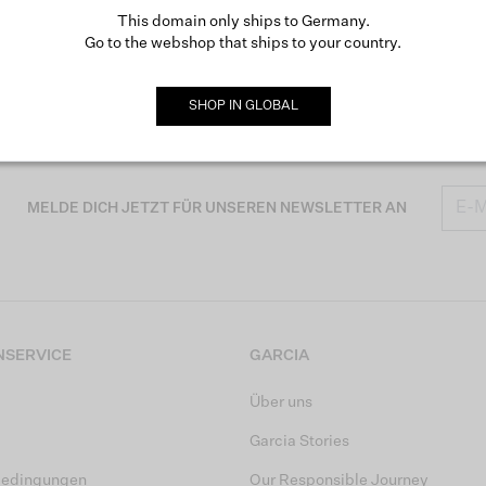
This domain only ships to Germany.
Go to the webshop that ships to your country.
SHOP IN
GLOBAL
MELDE DICH JETZT FÜR UNSEREN NEWSLETTER AN
SERVICE
GARCIA
Über uns
Garcia Stories
bedingungen
Our Responsible Journey