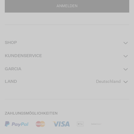
ANMELDEN
SHOP
Damen
KUNDENSERVICE
Herren
Kontakt
GARCIA
Mädchen Teens
FAQ
Über uns
LAND
Deutschland
Jungen Teens
Aktionsbedingungen
Garcia Stories
Mädchen Kids
Versand
Our Responsible Journey
Jungen Kids
Rücksendung
Store Locator
ZAHLUNGSMÖGLICHKEITEN
Sale
Cookies
Careers
Mein Konto
B2B Kontaktinformationen