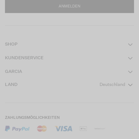
ANMELDEN
SHOP
Damen
KUNDENSERVICE
Herren
Kontakt
GARCIA
Mädchen Teens
FAQ
Über uns
LAND
Deutschland
Jungen Teens
Aktionsbedingungen
Garcia Stories
Mädchen Kids
Versand
Our Responsible Journey
Jungen Kids
Rücksendung
Store Locator
ZAHLUNGSMÖGLICHKEITEN
Sale
Cookies
Careers
Mein Konto
B2B Kontaktinformationen