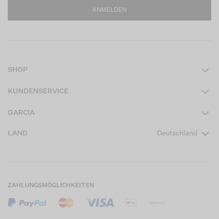
ANMELDEN
SHOP
Damen
KUNDENSERVICE
Herren
Kontakt
GARCIA
Mädchen Teens
FAQ
Über uns
LAND
Deutschland
Jungen Teens
Aktionsbedingungen
Garcia Stories
Mädchen Kids
Versand
Our Responsible Journey
Jungen Kids
Rücksendung
Store Locator
ZAHLUNGSMÖGLICHKEITEN
Sale
Cookies
Careers
Mein Konto
B2B Kontaktinformationen