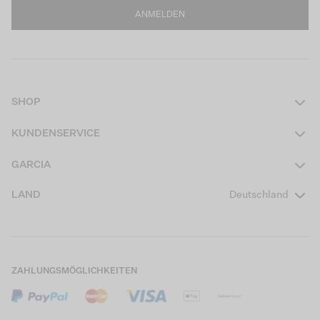
ANMELDEN
SHOP
Damen
KUNDENSERVICE
Herren
Kontakt
GARCIA
Mädchen Teens
FAQ
Über uns
LAND
Deutschland
Jungen Teens
Aktionsbedingungen
Garcia Stories
Mädchen Kids
Versand
Our Responsible Journey
Jungen Kids
Rücksendung
Store Locator
ZAHLUNGSMÖGLICHKEITEN
Sale
Cookies
Careers
Mein Konto
B2B Kontaktinformationen