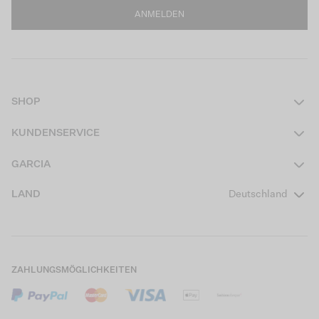
ANMELDEN
SHOP
Damen
KUNDENSERVICE
Herren
Kontakt
GARCIA
Mädchen Teens
FAQ
Über uns
LAND
Deutschland
Jungen Teens
Aktionsbedingungen
Garcia Stories
Mädchen Kids
Versand
Our Responsible Journey
Jungen Kids
Rücksendung
Store Locator
ZAHLUNGSMÖGLICHKEITEN
Sale
Cookies
Careers
Mein Konto
B2B Kontaktinformationen