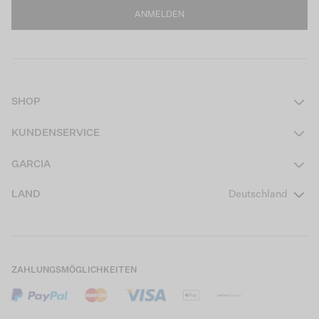
ANMELDEN
SHOP
Damen
KUNDENSERVICE
Herren
Kontakt
GARCIA
Mädchen Teens
FAQ
Über uns
LAND
Deutschland
Jungen Teens
Aktionsbedingungen
Garcia Stories
Mädchen Kids
Versand
Our Responsible Journey
Jungen Kids
Rücksendung
Store Locator
ZAHLUNGSMÖGLICHKEITEN
Sale
Cookies
Careers
Mein Konto
B2B Kontaktinformationen