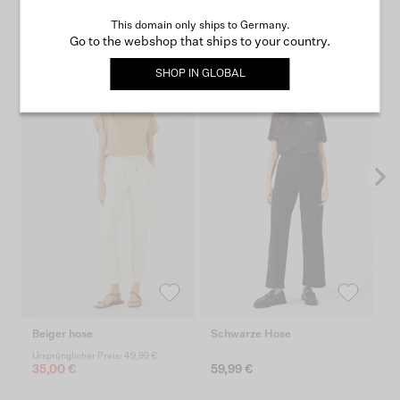
Hosen
This domain only ships to Germany.
Go to the webshop that ships to your country.
SHOP IN
GLOBAL
Beiger hose
Schwarze Hose
C
S
Ursprünglicher Preis: 49,99 €
35,00 €
59,99 €
7