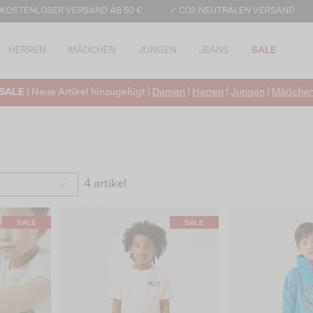
 KOSTENLOSER VERSAND AB 50 €
✓ CO2-NEUTRALEN VERSAND
HERREN
MÄDCHEN
JUNGEN
JEANS
SALE
SALE
| Neue Artikel hinzugefügt |
Damen
|
Herren
|
Jungen
|
Mädche
4 artikel