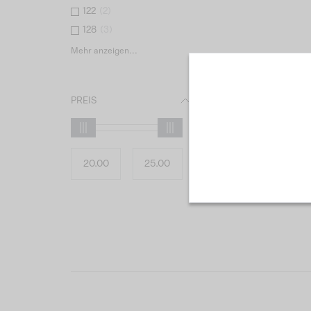
122
(
2
)
128
(
3
)
Mehr anzeigen...
PREIS