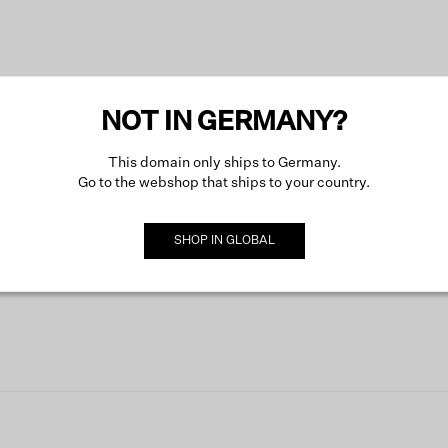
NOT IN GERMANY?
This domain only ships to Germany.
Go to the webshop that ships to your country.
SHOP IN
GLOBAL