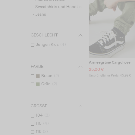
- Sweatshirts und Hoodies
- Jeans
GESCHLECHT
Jungen Kids
(
4
)
Armeegrüne Cargohose
FARBE
25,00 €
Ursprünglicher Preis: 45,99 €
Braun
(
2
)
Grün
(
2
)
GRÖSSE
104
(
3
)
110
(
4
)
116
(
2
)