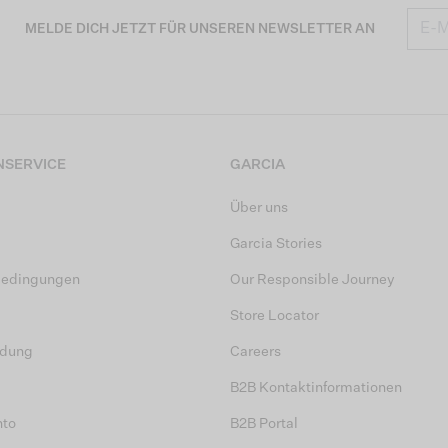
MELDE DICH JETZT FÜR UNSEREN NEWSLETTER AN
SERVICE
GARCIA
Über uns
Garcia Stories
bedingungen
Our Responsible Journey
Store Locator
dung
Careers
B2B Kontaktinformationen
nto
B2B Portal