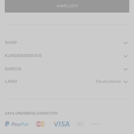
ANMELDEN
SHOP
Damen
KUNDENSERVICE
Herren
Kontakt
GARCIA
Mädchen Teens
FAQ
Über uns
LAND
Deutschland
Jungen Teens
Aktionsbedingungen
Garcia Stories
Mädchen Kids
Versand
Our Responsible Journey
Jungen Kids
Rücksendung
Store Locator
ZAHLUNGSMÖGLICHKEITEN
Sale
Cookies
Careers
Mein Konto
B2B Kontaktinformationen