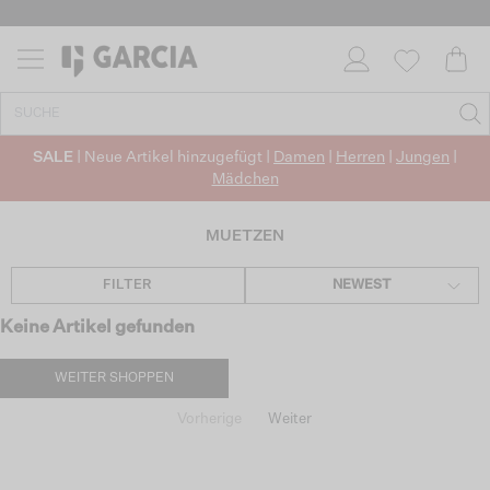
SALE
| Neue Artikel hinzugefügt |
Damen
|
Herren
|
Jungen
|
Mädchen
MUETZEN
FILTER
NEWEST
Keine Artikel gefunden
WEITER SHOPPEN
Vorherige
Weiter