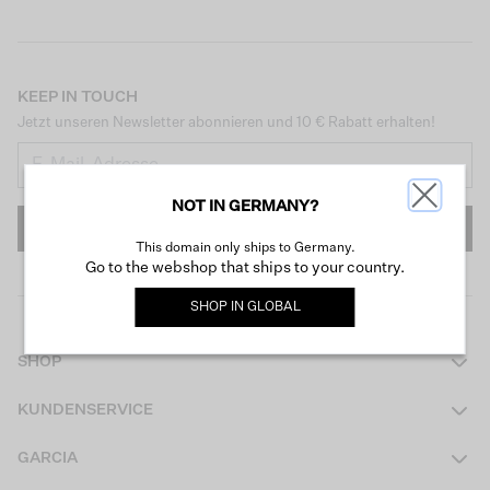
KEEP IN TOUCH
Jetzt unseren Newsletter abonnieren und 10 € Rabatt erhalten!
NOT IN GERMANY?
ANMELDEN
This domain only ships to Germany.
Go to the webshop that ships to your country.
SHOP IN
GLOBAL
SHOP
Damen
KUNDENSERVICE
Herren
Kontakt
GARCIA
Mädchen Teens
FAQ