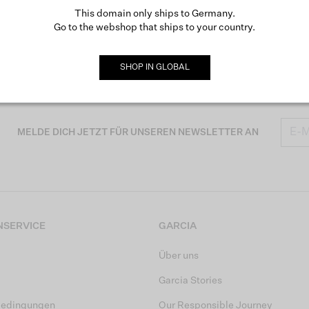
This domain only ships to Germany.
Go to the webshop that ships to your country.
SHOP IN
GLOBAL
MELDE DICH JETZT FÜR UNSEREN NEWSLETTER AN
SERVICE
GARCIA
Über uns
Garcia Stories
bedingungen
Our Responsible Journey