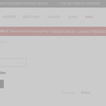
 KOSTENLOSER VERSAND AB 50 €
✓ CO2-NEUTRALEN VERSAND
HERREN
MÄDCHEN
JUNGEN
JEANS
SALE
SALE
| Neue Artikel hinzugefügt |
Damen
|
Herren
|
Jungen
|
Mädche
D FIT
nden
Vorherige
Weiter