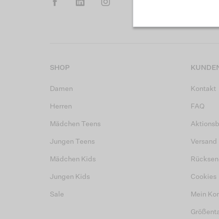
SHOP
KUNDEN
Damen
Kontakt
Herren
FAQ
Mädchen Teens
Aktions
Jungen Teens
Versand
Mädchen Kids
Rücksen
Jungen Kids
Cookies
Sale
Mein Ko
Größent