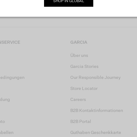
MELDE DICH JETZT FÜR UNSEREN NEWSLETTER AN
SHOP IN
GLOBAL
SERVICE
GARCIA
Über uns
Garcia Stories
bedingungen
Our Responsible Journey
Store Locator
dung
Careers
B2B Kontaktinformationen
nto
B2B Portal
abellen
Guthaben Geschenkkarte