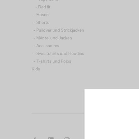
- Dad fit
- Hosen
- Shorts
- Pullover und Strickjacken
- Mäntel und Jacken
- Accessoires
- Sweatshirts und Hoodies
- T-shirts und Polos
Kids