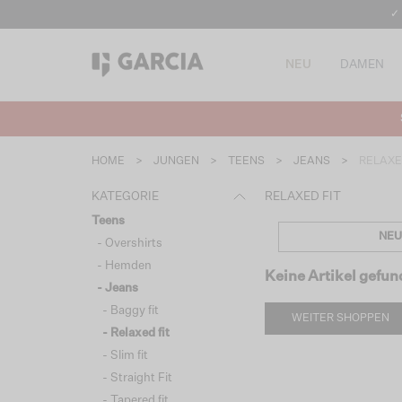
✓
NEU
DAMEN
HOME
>
JUNGEN
>
TEENS
>
JEANS
>
RELAXE
KATEGORIE
RELAXED FIT
Teens
NEU
- Overshirts
- Hemden
Keine Artikel gefu
- Jeans
- Baggy fit
WEITER SHOPPEN
- Relaxed fit
- Slim fit
- Straight Fit
- Tapered fit